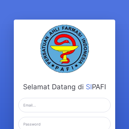
Selamat Datang di
SI
PAFI